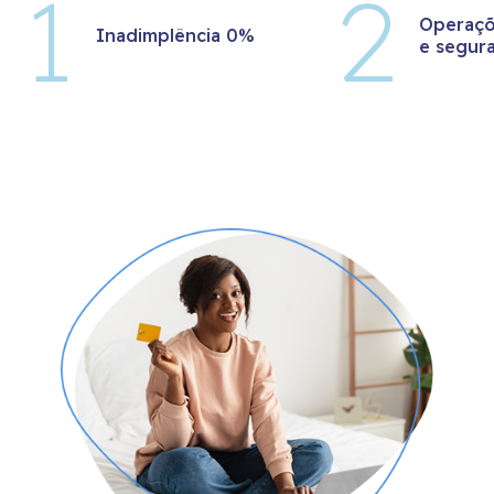
Operaçõ
Inadimplência 0%
e segur