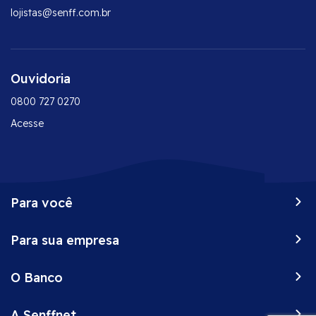
lojistas@senff.com.br
Ouvidoria
0800 727 0270
Acesse
Para você
Peça já o seu Senff
Para sua empresa
Vantagens do seu cartão
Onde comprar
Conta corrente empresarial
Negocie suas dívidas
O Banco
CDC
Desbloqueie o seu cartão
Maquininhas
Sobre
2ª via de fatura
Investimentos
A Senffnet