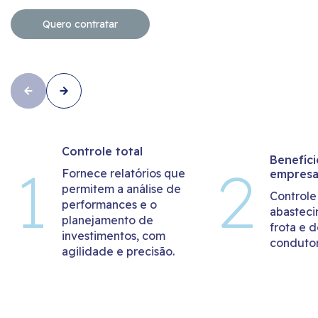
Quero contratar
Controle total
Benefíci
Fornece relatórios que
empres
permitem a análise de
Controle
performances e o
abastec
planejamento de
frota e d
investimentos, com
condutor
agilidade e precisão.