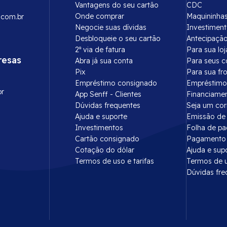
Vantagens do seu cartão
CDC
Onde comprar
Maquininha
.com.br
Negocie suas dívidas
Investimen
Desbloqueie o seu cartão
Antecipação
2ª via de fatura
Para sua loj
resas
Abra já sua conta
Para seus c
Pix
Para sua fr
Empréstimo consignado
Empréstimo
br
App Senff - Clientes
Financiame
Dúvidas frequentes
Seja um co
Ajuda e suporte
Emissão de 
Investimentos
Folha de p
Cartão consignado
Pagamento 
Cotação do dólar
Ajuda e sup
Termos de uso e tarifas
Termos de u
Dúvidas fre