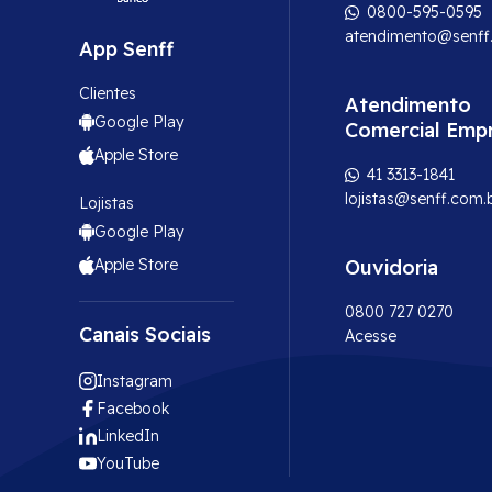
0800-595-0595
atendimento@senff
App Senff
Clientes
Atendimento
Google Play
Comercial Emp
Apple Store
41 3313-1841
lojistas@senff.com.
Lojistas
Google Play
Apple Store
Ouvidoria
0800 727 0270
Canais Sociais
Acesse
Instagram
Facebook
LinkedIn
YouTube