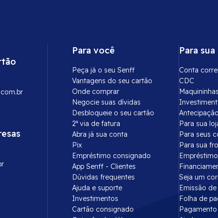
Para você
Para sua
rtão
Peça já o seu Senff
Conta corre
Vantagens do seu cartão
CDC
Onde comprar
Maquininha
.com.br
Negocie suas dívidas
Investimen
Desbloqueie o seu cartão
Antecipação
2ª via de fatura
Para sua loj
resas
Abra já sua conta
Para seus c
Pix
Para sua fr
Empréstimo consignado
Empréstimo
br
App Senff - Clientes
Financiame
Dúvidas frequentes
Seja um co
Ajuda e suporte
Emissão de 
Investimentos
Folha de p
Cartão consignado
Pagamento 