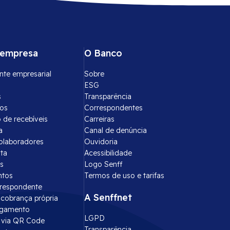
 empresa
O Banco
nte empresarial
Sobre
ESG
s
Transparência
tos
Correspondentes
 de recebíveis
Carreiras
a
Canal de denúncia
olaboradores
Ouvidoria
ota
Acessibilidade
s
Logo Senff
ntos
Termos de uso e tarifas
rrespondente
A Senffnet
cobrança própria
agamento
LGPD
via QR Code
Transparência