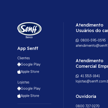
Atendimento
Usuários do ca
0800-595-0595
atendimento@senff
App Senff
Clientes
Atendimento
Google Play
Comercial Emp
Apple Store
41 3313-1841
lojistas@senff.com.
Lojistas
Google Play
Apple Store
Ouvidoria
0800 727 0270