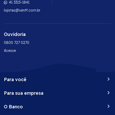
41 3313-1841
lojistas@senff.com.br
Ouvidoria
0800 727 0270
Acesse
Para você
Peça já o seu Senff
Para sua empresa
Vantagens do seu cartão
Onde comprar
Conta corrente empresarial
Negocie suas dívidas
O Banco
CDC
Desbloqueie o seu cartão
Maquininhas