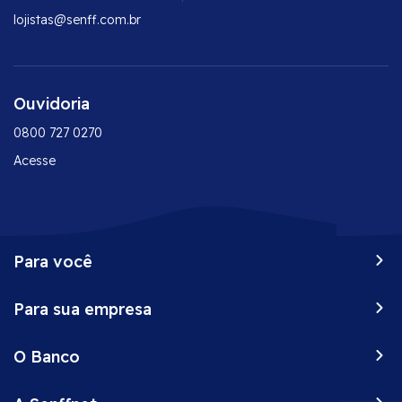
lojistas@senff.com.br
Ouvidoria
0800 727 0270
Acesse
Para você
Peça já o seu Senff
Para sua empresa
Vantagens do seu cartão
Onde comprar
Conta corrente empresarial
Negocie suas dívidas
O Banco
CDC
Desbloqueie o seu cartão
Maquininhas
Sobre
2ª via de fatura
Investimentos