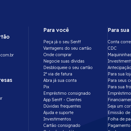
Para você
Para sua
rtão
Peça já o seu Senff
Conta corre
Vantagens do seu cartão
CDC
Onde comprar
Maquininha
.com.br
Negocie suas dívidas
Investimen
Desbloqueie o seu cartão
Antecipação
2ª via de fatura
Para sua loj
resas
Abra já sua conta
Para seus c
Pix
Para sua fr
Empréstimo consignado
Empréstimo
br
App Senff - Clientes
Financiame
Dúvidas frequentes
Seja um co
Ajuda e suporte
Emissão de 
Investimentos
Folha de p
Cartão consignado
Pagamento 