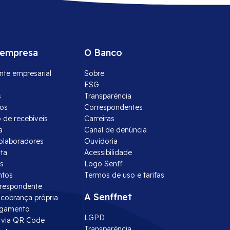
 empresa
O Banco
nte empresarial
Sobre
ESG
s
Transparência
tos
Correspondentes
 de recebíveis
Carreiras
a
Canal de denúncia
olaboradores
Ouvidoria
ota
Acessibilidade
s
Logo Senff
ntos
Termos de uso e tarifas
rrespondente
A Senffnet
cobrança própria
agamento
LGPD
via QR Code
Transparência