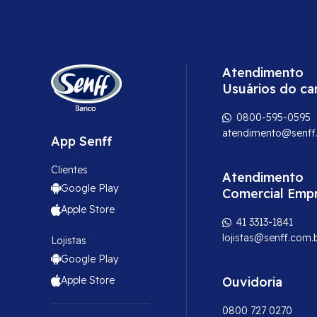
Atendimento
Usuários do ca
0800-595-0595
atendimento@senff
App Senff
Clientes
Atendimento
Google Play
Comercial Emp
Apple Store
41 3313-1841
lojistas@senff.com.
Lojistas
Google Play
Apple Store
Ouvidoria
0800 727 0270