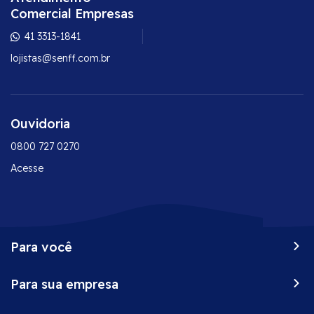
Comercial Empresas
41 3313-1841
lojistas@senff.com.br
Ouvidoria
0800 727 0270
Acesse
Para você
Peça já o seu Senff
Para sua empresa
Vantagens do seu cartão
Onde comprar
Conta corrente empresarial