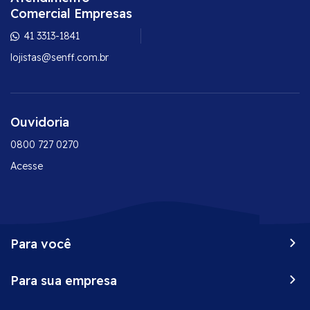
Comercial Empresas
41 3313-1841
lojistas@senff.com.br
Ouvidoria
0800 727 0270
Acesse
Para você
Peça já o seu Senff
Para sua empresa
Vantagens do seu cartão
Onde comprar
Conta corrente empresarial