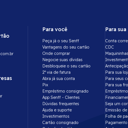
Para você
Para sua
rtão
Peça já o seu Senff
Conta corre
Vantagens do seu cartão
CDC
Onde comprar
Maquininha
.com.br
Negocie suas dívidas
Investimen
Desbloqueie o seu cartão
Antecipação
2ª via de fatura
Para sua loj
resas
Abra já sua conta
Para seus c
Pix
Para sua fr
Empréstimo consignado
Empréstimo
br
App Senff - Clientes
Financiame
Dúvidas frequentes
Seja um co
Ajuda e suporte
Emissão de 
Investimentos
Folha de p
Cartão consignado
Pagamento 