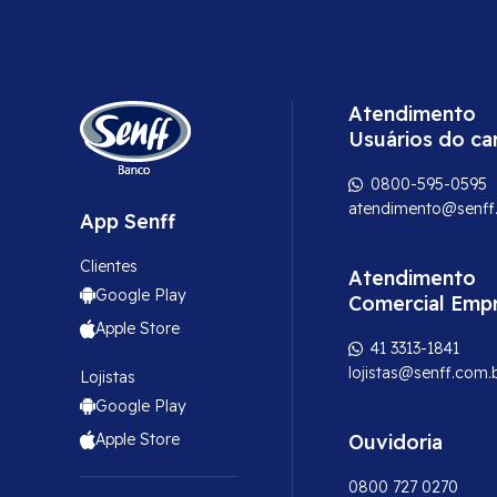
Atendimento
Usuários do ca
0800-595-0595
atendimento@senff
App Senff
Clientes
Atendimento
Google Play
Comercial Emp
Apple Store
41 3313-1841
lojistas@senff.com.
Lojistas
Google Play
Apple Store
Ouvidoria
0800 727 0270