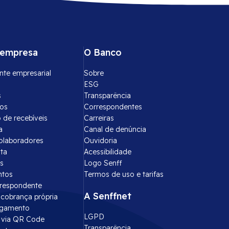
 empresa
O Banco
nte empresarial
Sobre
ESG
s
Transparência
tos
Correspondentes
 de recebíveis
Carreiras
a
Canal de denúncia
olaboradores
Ouvidoria
ota
Acessibilidade
s
Logo Senff
ntos
Termos de uso e tarifas
rrespondente
A Senffnet
cobrança própria
agamento
LGPD
via QR Code
Transparência