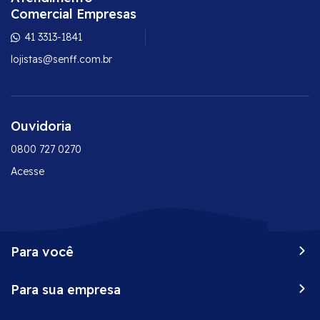
Comercial Empresas
41 3313-1841
lojistas@senff.com.br
Ouvidoria
0800 727 0270
Acesse
Para você
Peça já o seu Senff
Para sua empresa
Vantagens do seu cartão
Onde comprar
Conta corrente empresarial