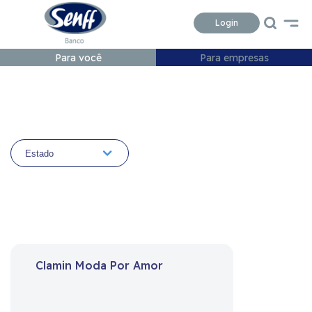
Conteudo
Menu
Acessibilidade
Login
Para você
Para empresas
Clamin Moda Por Amor