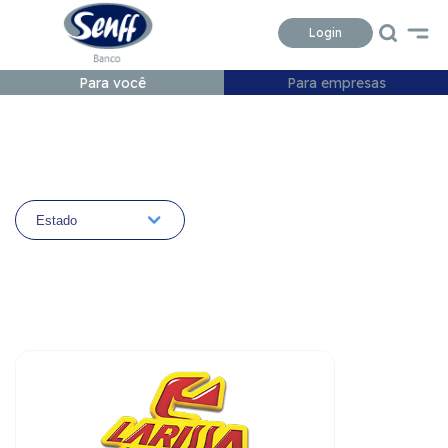
Conteudo
Menu
Acessibilidade
Login
Para você
Para empresas