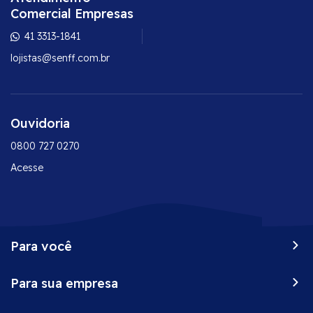
Comercial Empresas
41 3313-1841
lojistas@senff.com.br
Ouvidoria
0800 727 0270
Acesse
Para você
Peça já o seu Senff
Para sua empresa
Vantagens do seu cartão
Onde comprar
Conta corrente empresarial