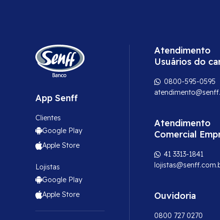
Atendimento
Usuários do ca
0800-595-0595
atendimento@senff
App Senff
Clientes
Atendimento
Google Play
Comercial Emp
Apple Store
41 3313-1841
lojistas@senff.com.
Lojistas
Google Play
Apple Store
Ouvidoria
0800 727 0270