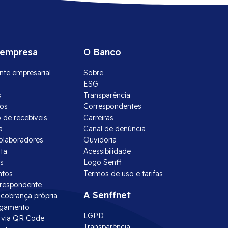
 empresa
O Banco
nte empresarial
Sobre
ESG
s
Transparência
tos
Correspondentes
 de recebíveis
Carreiras
a
Canal de denúncia
olaboradores
Ouvidoria
ota
Acessibilidade
s
Logo Senff
ntos
Termos de uso e tarifas
rrespondente
A Senffnet
cobrança própria
agamento
LGPD
via QR Code
Transparência