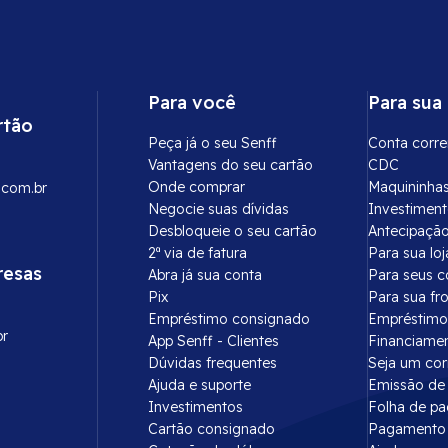
Para você
Para sua
rtão
Peça já o seu Senff
Conta corre
Vantagens do seu cartão
CDC
Onde comprar
Maquininha
.com.br
Negocie suas dívidas
Investimen
Desbloqueie o seu cartão
Antecipação
2ª via de fatura
Para sua loj
resas
Abra já sua conta
Para seus c
Pix
Para sua fr
Empréstimo consignado
Empréstimo
br
App Senff - Clientes
Financiame
Dúvidas frequentes
Seja um co
Ajuda e suporte
Emissão de 
Investimentos
Folha de p
Cartão consignado
Pagamento 