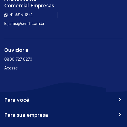
Comercial Empresas
41 3313-1841
lojistas@senff.com.br
Ouvidoria
0800 727 0270
Acesse
Para você
Peça já o seu Senff
Para sua empresa
Vantagens do seu cartão
Onde comprar
Conta corrente empresarial