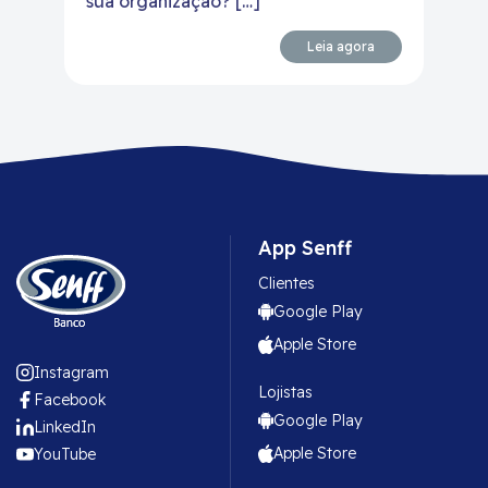
sua organização? […]
Leia agora
App Senff
Clientes
Google Play
Apple Store
Instagram
Lojistas
Facebook
Google Play
LinkedIn
Apple Store
YouTube