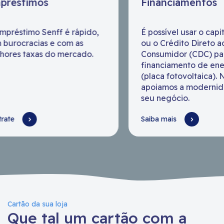
Financiamentos
Investime
É possível usar o capital de giro
Investir de 
ou o Crédito Direto ao
rentável e c
Consumidor (CDC) para
personalizad
financiamento de energia solar
rápido. Cont
(placa fotovoltaica). Nós
solidez.
apoiamos a modernidade do
seu negócio.
Saiba mais
Invista
Cartão da sua loja
Que tal um cartão com a