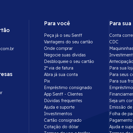
Para você
Para sua
rtão
Peça já o seu Senff
Conta corre
Vantagens do seu cartão
CDC
Onde comprar
Maquininha
.com.br
Negocie suas dívidas
Investimen
Desbloqueie o seu cartão
Antecipação
2ª via de fatura
Para sua loj
resas
Abra já sua conta
Para seus c
Pix
Para sua fr
Empréstimo consignado
Empréstimo
br
App Senff - Clientes
Financiame
Dúvidas frequentes
Seja um co
Ajuda e suporte
Emissão de 
Investimentos
Folha de p
Cartão consignado
Pagamento 
Cotação do dólar
Ajuda e sup