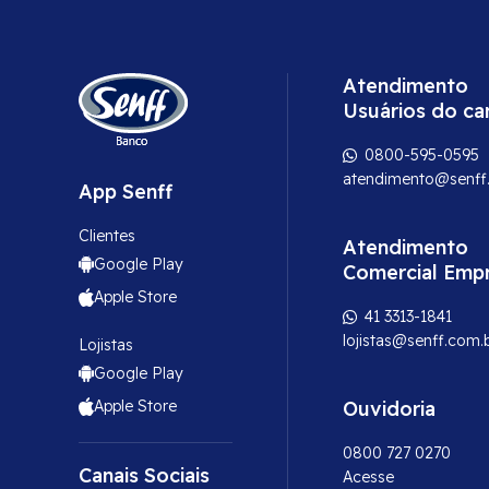
Atendimento
Usuários do ca
0800-595-0595
atendimento@senff
App Senff
Clientes
Atendimento
Google Play
Comercial Emp
Apple Store
41 3313-1841
lojistas@senff.com.
Lojistas
Google Play
Apple Store
Ouvidoria
0800 727 0270
Canais Sociais
Acesse