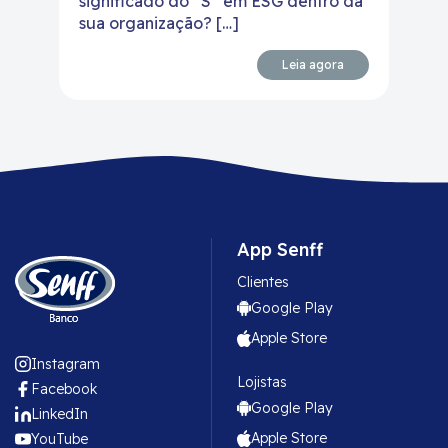
significado do “S” em ESG dentro da
sua organização? […]
Leia agora
App Senff
Clientes
Google Play
Apple Store
Instagram
Lojistas
Facebook
Google Play
LinkedIn
Apple Store
YouTube