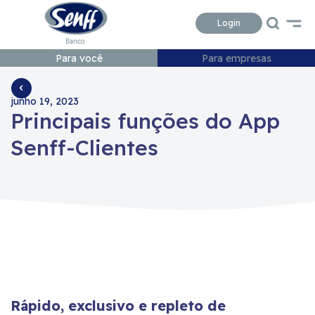
Conteudo
Menu
Acessibilidade
Login
Para você
Para empresas
junho 19, 2023
Principais funções do App
Senff-Clientes
Rápido, exclusivo e repleto de